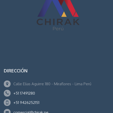
DIRECCIÓN
Calle Elias Aguirre 180 - Miraflores - Lima Perú
+51 17491280
+51 9426252151
comercial@chirak.pe