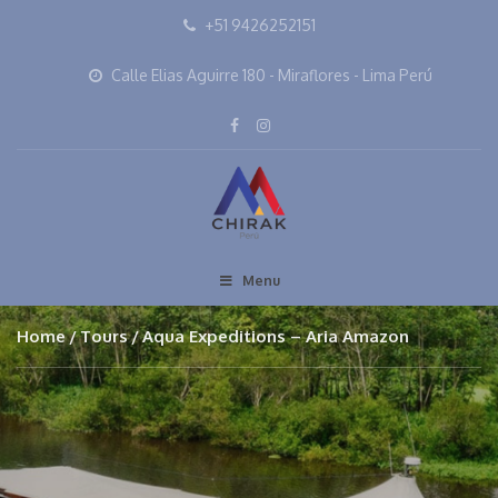
+51 9426252151
Calle Elias Aguirre 180 - Miraflores - Lima Perú
Menu
Home
Tours
Aqua Expeditions – Aria Amazon